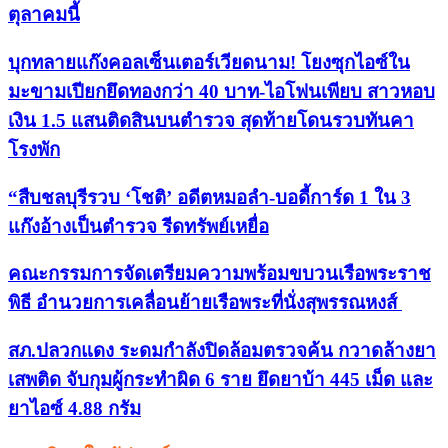
ตุลาคมนี้
บุกทลายแก๊งคอลเซ็นเตอร์เวียดนาม! โยงซุกไอซ์ใน
มะขามเปียกยึดทองกว่า 40 บาท-ไอโฟนเพียบ สาวหอบ
เงิน 1.5 แสนติดสินบนตำรวจ สุดท้ายโดนรวบทันคา
โรงพัก
“สืบชลบุรีรวบ ‘โชติ’ อดีตหมอลำ-บอดี้การ์ด 1 ใน 3
แก๊งอ้างเป็นตำรวจ รีดทรัพย์เหยื่อ
คณะกรรมการจัดเตรียมความพร้อมขบวนเรือพระราช
พิธี อำนวยการเคลื่อนย้ายเรือพระที่นั่งสุพรรณหงส์
สภ.ปลวกแดง ระดมกำลังปิดล้อมตรวจค้น กวาดล้างยา
เสพติด จับกุมผู้กระทำผิด 6 ราย ยึดยาบ้า 445 เม็ด และ
ยาไอซ์ 4.88 กรัม