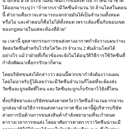
นายกลิน ฮิวส์ ประธานสมาคมการขนส่งทางอากาศนานาชาติ
ได้ออกมาระบุว่า “ถ้าหากเรามีวัคซีนจำนวน 50 ล้านโดสในตอน
นี้ คำถามคือเราจะสามารถแจกจ่ายมันได้เป็นจำนวนทั้งหมด
หรือไม่ และคำตอบก็คือไม่ได้ทั้งหมด เพราะต้องขึ้นกับขอบเขต
ของกฎหมายในแต่ละท้องที่ด้วย”
ณ เวลานี้ อุตสาหกรรมการขนส่งทางอากาศกำลังวางแผนว่าจะ
จัดส่งวัคซีนสำหรับไวรัสโควิด-19 จำนวน 2 พันล้านโดสได้
อย่างไร แม้ว่าฝ่ายที่เกี่ยวข้องจะยังไม่ได้อนุวัติวิธีการใช้วัคซีนที่
กำลังพัฒนาเพื่อกรรักษาก็ตาม
โดยบริษัทขนส่งได้กล่าวว่า ตอนนี้พวกเขากำลังต้องวางแผน
โดยไม่อาจรับรู้ได้เลยว่าจะมีวัคซีนจำนวนกี่โดสที่จะต้องส่ง
วัคซีนจะถูกผลิตที่ไหน และวัคซีนจะถูกเก็บรักษาไว้ยังที่ไหน
ทั้งบริษัทยาและบริษัทขนส่งคาดหวังว่าวัคซีนจำนวนมากน่าจะ
ถูกส่งมาด้วยวิธีการขนส่งทางอากาศ ซึ่งเวลานี้ผู้บริหารบริษัท
สายการบินด้านการขนส่งสินค้ากำลังพยายามที่จะกำหนด
ตารางเวลาการขนส่ง โดยอาศัยการคาดการว่าวัคซีนน่าจะมี