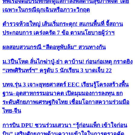
ทัพเรือจัดอบรมทักษะดูแลกำลังพลด้านสุขภาพจิต โดย
เฉพาะในกรณีฉุกเฉินหรือภาวะวิกฤต
ตำรวจห้วยใหญ่ เส้นเริ่มกระตุก! สแกนพื้นที่ จี้สถาน
ประกอบการ เคร่งครัด 7 ข้อ ตามนโยบายผู้ว่าฯ
ผลสอบสวนกรณี “สีดอหูพับล้ม” สวนทางกัน
ม.3ปืนโหด ลั่นไกฆ่าปู่-ย่า คาบ้าน! ก่อนก่อเหตุ กราดยิง
“เทพศิรินทร์ฯ” ครูดับ 5 นักเรียน 3 บาดเจ็บ 22
บทจ.รุ่น 3 เจาะยุทธศาสตร์ EEC เรียนรู้โครงสร้างพื้น
ฐาน–อุตสาหกรรมอนาคต เปิดมุมมองการลงทุน ยก
ระดับศักยภาพเศรษฐกิจไทย เชื่อมโอกาสความร่วมมือ
ไทย-จีน
การบิน DPU ชวนร่วมเสวนา “รู้ก่อนแพ็ก เข้าใจก่อน
บิน” เสริมศักยภาพด้านความเข้าใจในการตรวจคัด