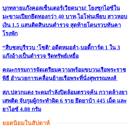
บุกทลายแก๊งคอลเซ็นเตอร์เวียดนาม! โยงซุกไอซ์ใน
มะขามเปียกยึดทองกว่า 40 บาท-ไอโฟนเพียบ สาวหอบ
เงิน 1.5 แสนติดสินบนตำรวจ สุดท้ายโดนรวบทันคา
โรงพัก
“สืบชลบุรีรวบ ‘โชติ’ อดีตหมอลำ-บอดี้การ์ด 1 ใน 3
แก๊งอ้างเป็นตำรวจ รีดทรัพย์เหยื่อ
คณะกรรมการจัดเตรียมความพร้อมขบวนเรือพระราช
พิธี อำนวยการเคลื่อนย้ายเรือพระที่นั่งสุพรรณหงส์
สภ.ปลวกแดง ระดมกำลังปิดล้อมตรวจค้น กวาดล้างยา
เสพติด จับกุมผู้กระทำผิด 6 ราย ยึดยาบ้า 445 เม็ด และ
ยาไอซ์ 4.88 กรัม
ยอดนิยมในสัปดาห์