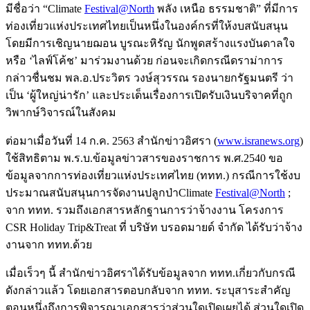
มีชื่อว่า “Climate
Festival@North
พลัง เหนือ ธรรมชาติ” ที่มีการ
ท่องเที่ยวแห่งประเทศไทยเป็นหนึ่งในองค์กรที่ให้งบสนับสนุน
โดยมีการเชิญนายฌอน บูรณะหิรัญ นักพูดสร้างแรงบันดาลใจ
หรือ ‘ไลฟ์โค้ช’ มาร่วมงานด้วย ก่อนจะเกิดกรณีดราม่าการ
กล่าวชื่นชม พล.อ.ประวิตร วงษ์สุวรรณ รองนายกรัฐมนตรี ว่า
เป็น ‘ผู้ใหญ่น่ารัก’ และประเด็นเรื่องการเปิดรับเงินบริจาคที่ถูก
วิพากษ์วิจารณ์ในสังคม
ต่อมาเมื่อวันที่ 14 ก.ค. 2563 สำนักข่าวอิศรา (
www.isranews.org
)
ใช้สิทธิตาม พ.ร.บ.ข้อมูลข่าวสารของราชการ พ.ศ.2540 ขอ
ข้อมูลจากการท่องเที่ยวแห่งประเทศไทย (ททท.) กรณีการใช้งบ
ประมาณสนับสนุนการจัดงานปลูกป่าClimate
Festival@North
;
จาก ททท. รวมถึงเอกสารหลักฐานการว่าจ้างงาน โครงการ
CSR Holiday Trip&Treat ที่ บริษัท บรอดมายด์ จำกัด ได้รับว่าจ้าง
งานจาก ททท.ด้วย
เมื่อเร็วๆ นี้ สำนักข่าวอิศราได้รับข้อมูลจาก ททท.เกี่ยวกับกรณี
ดังกล่าวแล้ว โดยเอกสารตอบกลับจาก ททท. ระบุสาระสำคัญ
ตอนหนึ่งถึงการพิจารณาเอกสารว่าส่วนใดเปิดเผยได้ ส่วนใดเปิด