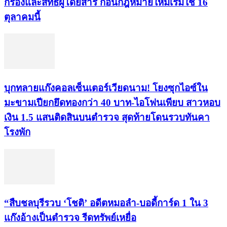
กรองและสิทธิผู้โดยสาร ก่อนกฎหมายใหม่เริ่มใช้ 16
ตุลาคมนี้
บุกทลายแก๊งคอลเซ็นเตอร์เวียดนาม! โยงซุกไอซ์ใน
มะขามเปียกยึดทองกว่า 40 บาท-ไอโฟนเพียบ สาวหอบ
เงิน 1.5 แสนติดสินบนตำรวจ สุดท้ายโดนรวบทันคา
โรงพัก
“สืบชลบุรีรวบ ‘โชติ’ อดีตหมอลำ-บอดี้การ์ด 1 ใน 3
แก๊งอ้างเป็นตำรวจ รีดทรัพย์เหยื่อ