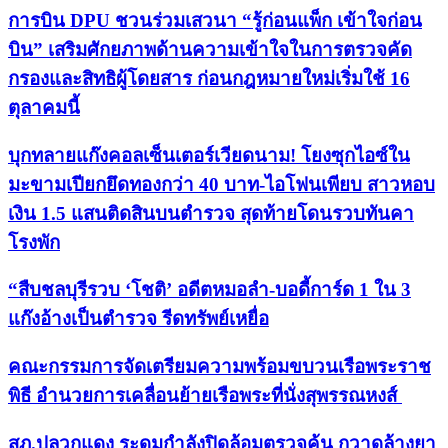
การบิน DPU ชวนร่วมเสวนา “รู้ก่อนแพ็ก เข้าใจก่อน
บิน” เสริมศักยภาพด้านความเข้าใจในการตรวจคัด
กรองและสิทธิผู้โดยสาร ก่อนกฎหมายใหม่เริ่มใช้ 16
ตุลาคมนี้
บุกทลายแก๊งคอลเซ็นเตอร์เวียดนาม! โยงซุกไอซ์ใน
มะขามเปียกยึดทองกว่า 40 บาท-ไอโฟนเพียบ สาวหอบ
เงิน 1.5 แสนติดสินบนตำรวจ สุดท้ายโดนรวบทันคา
โรงพัก
“สืบชลบุรีรวบ ‘โชติ’ อดีตหมอลำ-บอดี้การ์ด 1 ใน 3
แก๊งอ้างเป็นตำรวจ รีดทรัพย์เหยื่อ
คณะกรรมการจัดเตรียมความพร้อมขบวนเรือพระราช
พิธี อำนวยการเคลื่อนย้ายเรือพระที่นั่งสุพรรณหงส์
สภ.ปลวกแดง ระดมกำลังปิดล้อมตรวจค้น กวาดล้างยา