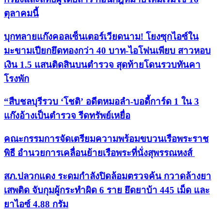
ตุลาคมนี้
บุกทลายแก๊งคอลเซ็นเตอร์เวียดนาม! โยงซุกไอซ์ใน
มะขามเปียกยึดทองกว่า 40 บาท-ไอโฟนเพียบ สาวหอบ
เงิน 1.5 แสนติดสินบนตำรวจ สุดท้ายโดนรวบทันคา
โรงพัก
“สืบชลบุรีรวบ ‘โชติ’ อดีตหมอลำ-บอดี้การ์ด 1 ใน 3
แก๊งอ้างเป็นตำรวจ รีดทรัพย์เหยื่อ
คณะกรรมการจัดเตรียมความพร้อมขบวนเรือพระราช
พิธี อำนวยการเคลื่อนย้ายเรือพระที่นั่งสุพรรณหงส์
สภ.ปลวกแดง ระดมกำลังปิดล้อมตรวจค้น กวาดล้างยา
เสพติด จับกุมผู้กระทำผิด 6 ราย ยึดยาบ้า 445 เม็ด และ
ยาไอซ์ 4.88 กรัม