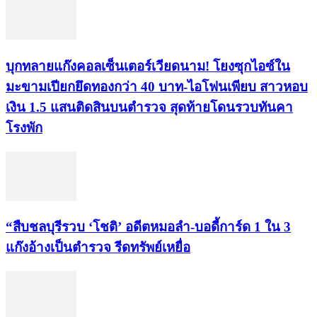
บุกทลายแก๊งคอลเซ็นเตอร์เวียดนาม! โยงซุกไอซ์ใน
มะขามเปียกยึดทองกว่า 40 บาท-ไอโฟนเพียบ สาวหอบ
เงิน 1.5 แสนติดสินบนตำรวจ สุดท้ายโดนรวบทันคา
โรงพัก
“สืบชลบุรีรวบ ‘โชติ’ อดีตหมอลำ-บอดี้การ์ด 1 ใน 3
แก๊งอ้างเป็นตำรวจ รีดทรัพย์เหยื่อ