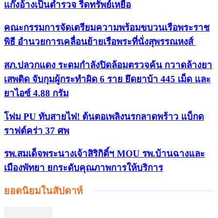
แก๊งอ้างเป็นตำรวจ รีดทรัพย์เหยื่อ
คณะกรรมการจัดเตรียมความพร้อมขบวนเรือพระราช
พิธี อำนวยการเคลื่อนย้ายเรือพระที่นั่งสุพรรณหงส์
สภ.ปลวกแดง ระดมกำลังปิดล้อมตรวจค้น กวาดล้างยา
เสพติด จับกุมผู้กระทำผิด 6 ราย ยึดยาบ้า 445 เม็ด และ
ยาไอซ์ 4.88 กรัม
โฟม PU ทับสายไฟ! ต้นตอเพลิงนรกลาดพร้าว แบ็กด
ราฟต์คร่า 37 ศพ
รพ.สมเด็จพระนางเจ้าสิริกิติ์ฯ MOU รพ.บ้านฉางและ
เมืองพัทยา ยกระดับคุณภาพการให้บริการ
ยอดนิยมในสัปดาห์