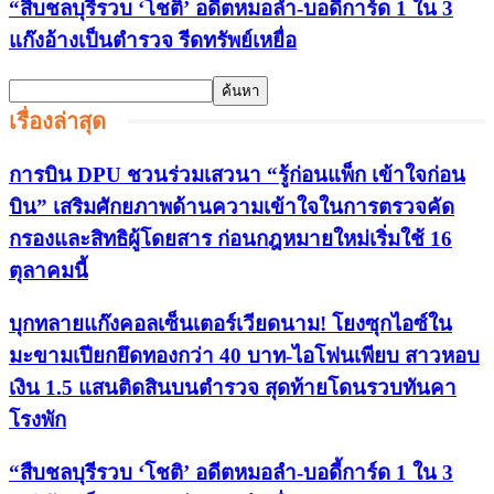
“สืบชลบุรีรวบ ‘โชติ’ อดีตหมอลำ-บอดี้การ์ด 1 ใน 3
แก๊งอ้างเป็นตำรวจ รีดทรัพย์เหยื่อ
เรื่องล่าสุด
การบิน DPU ชวนร่วมเสวนา “รู้ก่อนแพ็ก เข้าใจก่อน
บิน” เสริมศักยภาพด้านความเข้าใจในการตรวจคัด
กรองและสิทธิผู้โดยสาร ก่อนกฎหมายใหม่เริ่มใช้ 16
ตุลาคมนี้
บุกทลายแก๊งคอลเซ็นเตอร์เวียดนาม! โยงซุกไอซ์ใน
มะขามเปียกยึดทองกว่า 40 บาท-ไอโฟนเพียบ สาวหอบ
เงิน 1.5 แสนติดสินบนตำรวจ สุดท้ายโดนรวบทันคา
โรงพัก
“สืบชลบุรีรวบ ‘โชติ’ อดีตหมอลำ-บอดี้การ์ด 1 ใน 3