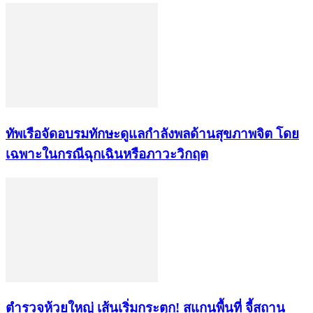
ทัพเรือจัดอบรมทักษะดูแลกำลังพลด้านสุขภาพจิต โดย
เฉพาะในกรณีฉุกเฉินหรือภาวะวิกฤต
ตำรวจห้วยใหญ่ เส้นเริ่มกระตุก! สแกนพื้นที่ จี้สถาน