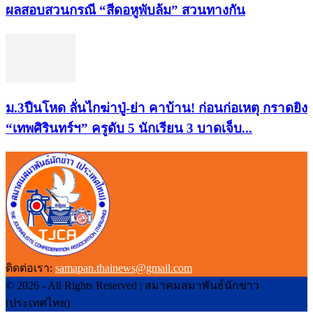
ผลสอบสวนกรณี “สีดอหูพับล้ม” สวนทางกัน
ม.3ปืนโหด ลั่นไกฆ่าปู่-ย่า คาบ้าน! ก่อนก่อเหตุ กราดยิง
“เทพศิรินทร์ฯ” ครูดับ 5 นักเรียน 3 บาดเจ็บ...
ติดต่อเรา:
samapan.thainews@gmail.com
© 2026 - All Rights Reserved | สมาคมสมาพันธ์นักข่าว
(ประเทศไทย)